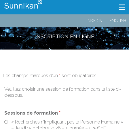
LINKEDIN
ENGLISH
INSCRIPTION EN LIGNE
Les champs marqués d’un
*
sont obligatoires
Veuillez choisir une session de formation dans la liste ci-
dessous.
Sessions de formation
*
« Recherches n’Impliquant pas la Personne Humaine »
– Jeudi 15 octobre 2026 – 1 journée – 975€HT