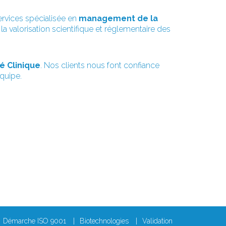
ervices spécialisée en
management de la
 la valorisation scientifique et réglementaire des
é Clinique
. Nos clients nous font confiance
équipe.
Démarche ISO 9001
Biotechnologies
Validation