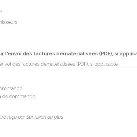
:
*
nisseurs
 l'envoi des factures dématérialisées (PDF), si applic
e commande
bon de commande
re reçu par Sunnikan au plus