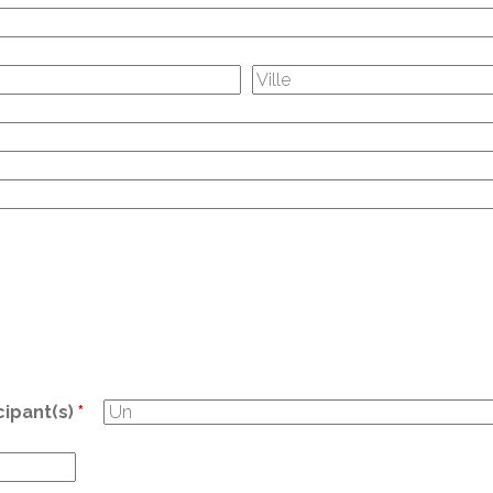
cipant(s)
*