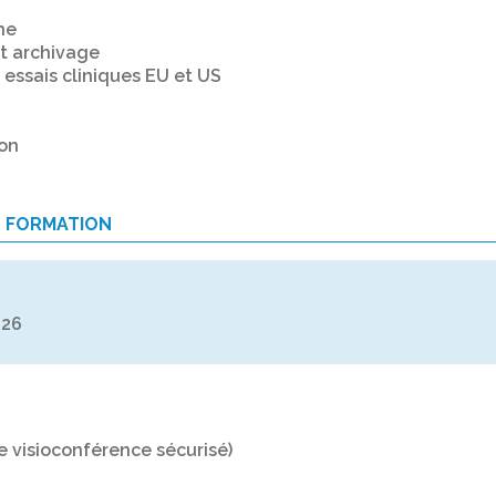
he
t archivage
essais cliniques EU et US
ion
E FORMATION
026
e visioconférence sécurisé)